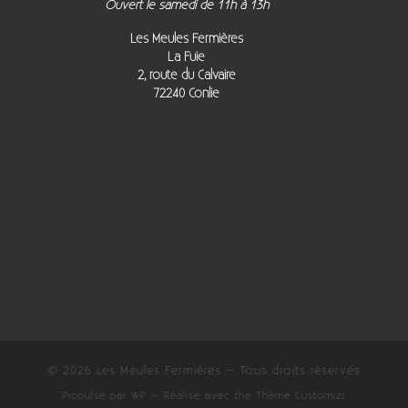
Ouvert le samedi de 11h à 13h
Les Meules Fermières
La Fuie
2, route du Calvaire
72240 Conlie
© 2026
Les Meules Fermières
– Tous droits réservés
Propulsé par
WP
– Réalisé avec the
Thème Customizr