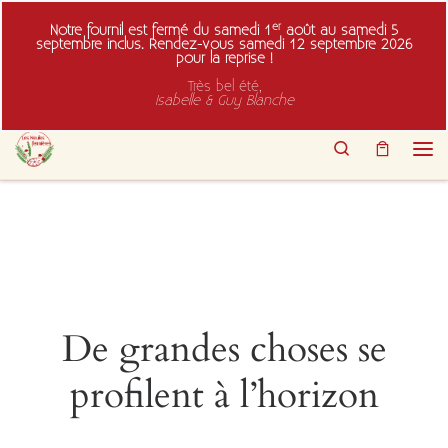
Passer au contenu
er
Notre fournil est fermé du samedi 1
août au samedi 5
septembre inclus. Rendez-vous samedi 12 septembre 2026
pour la reprise !
Très bel été,
Isabelle & Guy Blanche
Search
Men
De grandes choses se
profilent à l’horizon