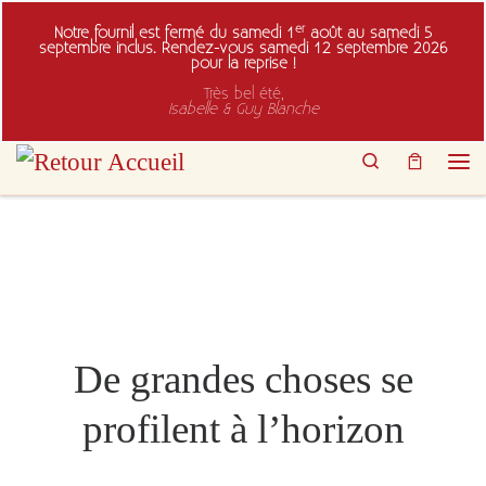
Passer au contenu
er
Notre fournil est fermé du samedi 1
août au samedi 5
septembre inclus. Rendez-vous samedi 12 septembre 2026
pour la reprise !
Très bel été,
Isabelle & Guy Blanche
Search
Men
De grandes choses se
profilent à l’horizon