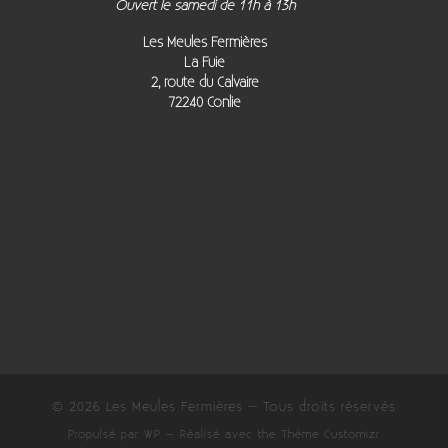
Ouvert le samedi de 11h à 13h
Les Meules Fermières
La Fuie
2, route du Calvaire
72240 Conlie
© 2026
Les Meules Fermières
– Tous droits réservés
Propulsé par
WP
– Réalisé avec the
Thème Customizr